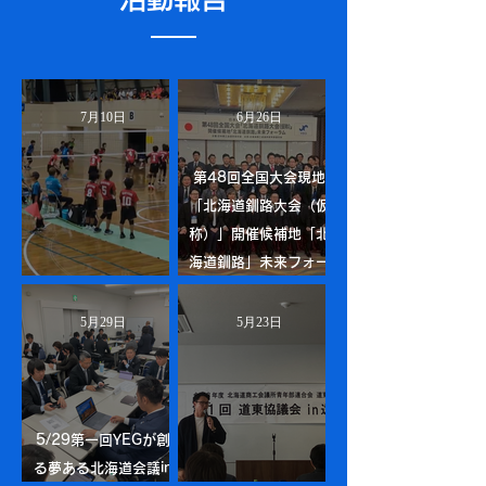
7月10日
6月26日
第48回全国大会現地
「北海道釧路大会（仮
称）」開催候補地「北
海道釧路」未来フォー
第2回夢会議in留萌
ラム
5月29日
5月23日
5/29第一回YEGが創
る夢ある北海道会議in