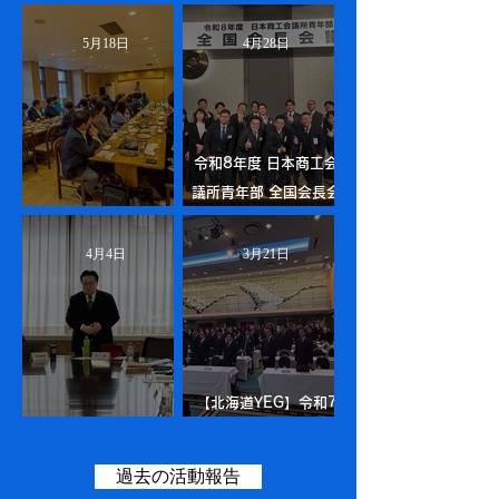
札幌
第１回道東会議in遠軽
5月18日
4月28日
令和8年度 日本商工会
議所青年部 全国会長会
第1回 道北協議会
議
4月4日
3月21日
【北海道YEG】令和7
第1回代表役員会
年度 第7回理事会
過去の活動報告