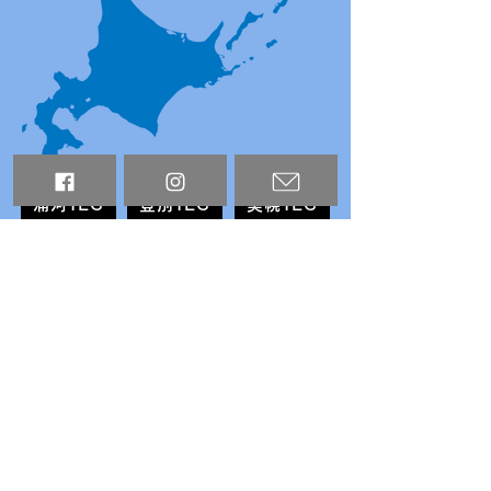
浦河YEG
登別YEG
美幌YEG
美唄YEG
岩見沢YEG
赤平YEG
帯広YEG
根室YEG
遠軽YEG
恵庭YEG
留萌YEG
滝川YEG
網走YEG
釧路YEG
砂川YEG
石狩YEG
北見YEG
函館YEG