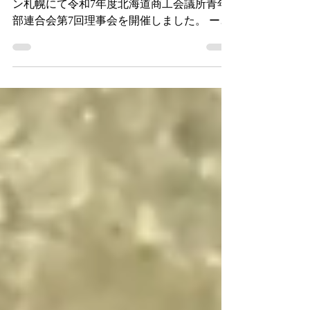
令和8年3月21日（土）、 ニューオータニイ
ン札幌にて令和7年度北海道商工会議所青年
部連合会第7回理事会を開催しました。 ーー
ーーーーーーーーーーーーーーーーーーーー
ーーーーーーーーーーーーー ⁡北海道内各地
のYEGの活動の様子やイベント情報などを
ドンドン発信していきますのでフォローよろ
しくお願いします。 また、各地のYEGでは
会員を募集しています！ YEGは地域の発展
を目指し、地元地域で交流しながら深い関係
性を育み、活動を通して大きく成長できる団
体です。 興味のある方はぜひご連絡くださ
い！ ⁡#北海道 #商工会議所青年部 #北海道観
光 #北海道グルメ #北海道キャンプ #北海道
ドライブ #北海道メディア #北海道ツーリン
グ #北海道旅行 #北海道ラボ #北海道産 #北海
道ママ #北海道カフェ #北海道カメラ部 #北
海道ランチ #北海道スイーツ #北海道ラーメ