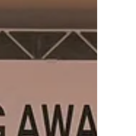
くお願いします。 また、各地のYEGでは会
員を募集しています！ YEGは地域の発展を
目指し、地元地域で交流しながら深い関係性
を育み、活動を通して大きく成長できる団体
です。 興味のある方はぜひご連絡くださ
い！ ⁡#北海道 #商工会議所青年部 #北海道観
光 #北海道グルメ #北海道キャンプ #北海道
ドライブ #北海道メディア #北海道ツーリン
グ #北海道旅行 #北海道ラボ #北海道産 #北海
道ママ #北海道カフェ #北海道カメラ部 #北
海道ランチ #北海道スイーツ #北海道ラーメ
ン #北海道移住 #地方創生