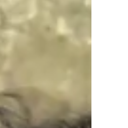
性を育み、活動を通して大きく成長できる団
体です。 興味のある方はぜひご連絡くださ
い！ ⁡#北海道 #商工会議所青年部 #北海道観
光 #北海道グルメ #北海道キャンプ #北海道
ドライブ #北海道メディア #北海道ツーリン
グ #北海道旅行 #北海道ラボ #北海道産 #北海
道ママ #北海道カフェ #北海道カメラ部 #北
海道ランチ #北海道スイーツ #北海道ラーメ
ン #北海道移住 #地方創生