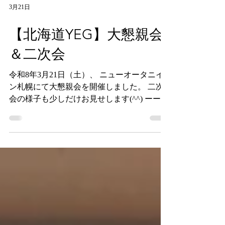
3月21日
【北海道YEG】大懇親会
＆二次会
令和8年3月21日（土）、 ニューオータニイ
ン札幌にて大懇親会を開催しました。 二次
会の様子も少しだけお見せします(^^) ーーー
ーーーーーーーーーーーーーーーーーーーー
ーーーーーーーーーーーー ⁡北海道内各地の
YEGの活動の様子やイベント情報などをド
ンドン発信していきますのでフォローよろし
くお願いします。 また、各地のYEGでは会
員を募集しています！ YEGは地域の発展を
目指し、地元地域で交流しながら深い関係性