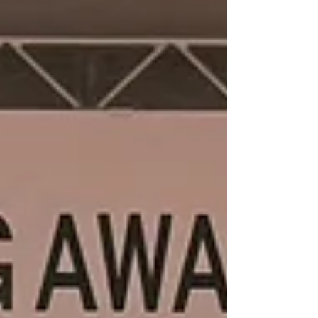
を育み、活動を通して大きく成長できる団体
です。 興味のある方はぜひご連絡くださ
い！ ⁡#北海道 #商工会議所青年部 #北海道観
光 #北海道グルメ #北海道キャンプ #北海道
ドライブ #北海道メディア #北海道ツーリン
グ #北海道旅行 #北海道ラボ #北海道産 #北海
道ママ #北海道カフェ #北海道カメラ部 #北
海道ランチ #北海道スイーツ #北海道ラーメ
ン #北海道移住 #地方創生