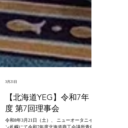
3月21日
【北海道YEG】令和7年
度 第7回理事会