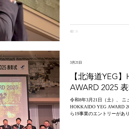
た、各地のYEGでは会員を
目指し、地元地域で交流し
て大きく成長できる団体です
い！ ⁡#北海道 #商工会議所青
海道キャンプ #北海道ドライ
グ #北海道旅行 #北海道ラボ
ェ #北海道カメラ部 #北海道
メン #北海道移住 #地方創生
3月21日
【北海道YEG】HO
AWARD 2025 
令和8年3月21日（土）、 
HOKKAIDO YEG AWAR
ら19事業のエントリーがあ
厳正な審査を行いました。 
成事業」！ 交流大賞に恵庭Y