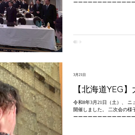
ーーーーーーーーーーーー
ーーーーー ⁡北海道内各地
をドンドン発信していきま
す。 また、各地のYEGでは
の発展を目指し、地元地域
動を通して大きく成長できる
絡ください！ ⁡#北海道 #商
ルメ #北海道キャンプ #北海
ツーリング #北海道旅行 #北
海道カフェ #北海道カメラ部 
海道ラーメン #北海道移住 
3月21日
【北海道YEG
令和8年3月21日（土）、 
開催しました。 二次会の様子
ーーーーーーーーーーーー
ーーー ⁡北海道内各地のY
ンドン発信していきますので