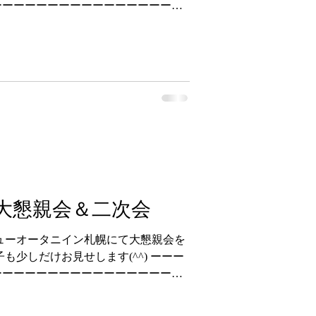
ーーーーーーーーーーーーーーーーー
のYEGの活動の様子やイベント情報など
すのでフォローよろしくお願いしま
会員を募集しています！ YEGは地域
で交流しながら深い関係性を育み、活
団体です。 興味のある方はぜひご連
工会議所青年部 #北海道観光 #北海道グ
道ドライブ #北海道メディア #北海道
海道ラボ #北海道産 #北海道ママ #北
#北海道ランチ #北海道スイーツ #北
#地方創生
】大懇親会＆二次会
ニューオータニイン札幌にて大懇親会を
も少しだけお見せします(^^) ーーー
ーーーーーーーーーーーーーーーーー
EGの活動の様子やイベント情報などをド
フォローよろしくお願いします。 ま