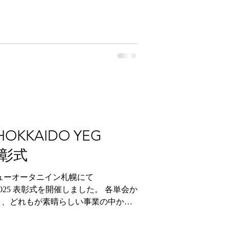
募集しています！ YEGは地域の発展を
ながら深い関係性を育み、活動を通し
。 興味のある方はぜひご連絡くださ
年部 #北海道観光 #北海道グルメ #北
ブ #北海道メディア #北海道ツーリン
 #北海道産 #北海道ママ #北海道カフ
ランチ #北海道スイーツ #北海道ラー
KKAIDO YEG
表彰式
ニューオータニイン札幌にて
D 2025 表彰式を開催しました。 各単会か
り、どれもが素晴らしい事業の中から
研鑽大賞は根室YEGの「政策提言書作
EGの「第18回 YEGフェスティバ