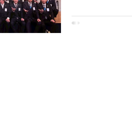
ル」！ 特別賞(LIght up 
ジネスプランコンテスト・チ
ーーーーーーーーーーーー
ー ⁡北海道内各地のYEG
ン発信していきますのでフォ
各地のYEGでは会員を募集
し、地元地域で交流しなが
きく成長できる団体です。 
⁡#北海道 #商工会議所青年部
ャンプ #北海道ドライブ #